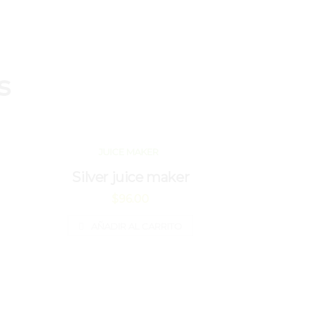
s
JUICE MAKER
Silver juice maker
$
96.00
AÑADIR AL CARRITO