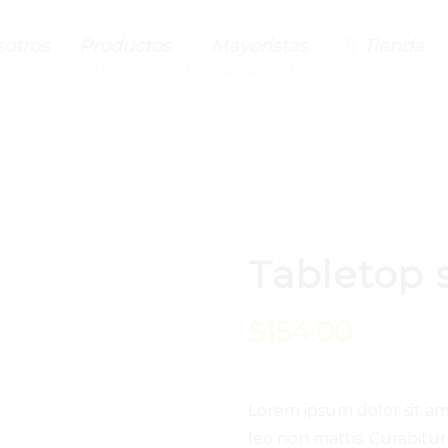
otros
Productos
Mayoristas
Tienda
Twitter
Facebook
Instagram
Tabletop s
$
154.00
Lorem ipsum dolor sit ame
leo non mattis. Curabitur