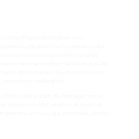
cu urna, fringilla id interdum non,
 euismod turpis quam, luctus interdum dui
Maecenas venenatis mauris sem, in blandit
orem nec erat tincidunt facilisis et quis leo.
m ante ipsum primis in faucibus orci luctus
 consectetur eleifend est.
m, a finibus leo suscipit. Nullam eget neque
vitae tempor volutpat. Vivamus at maximus
tum elementum nunc sed, commodo ultricies