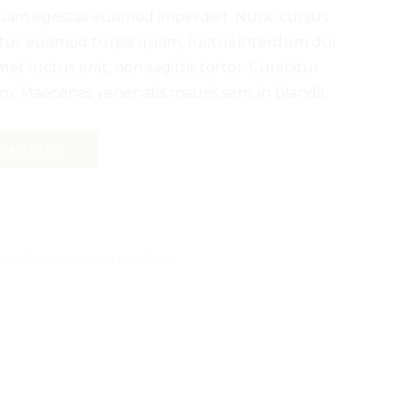
quam egestas euismod imperdiet. Nunc cursus
itur euismod turpis quam, luctus interdum dui
met luctus erat, non sagittis tortor. Curabitur
im. Maecenas venenatis mauris sem, in blandit
 CARRITO
op
,
theme
,
touchsize
,
wordpress