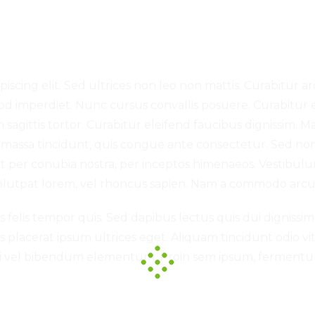
scing elit. Sed ultrices non leo non mattis. Curabitur ar
d imperdiet. Nunc cursus convallis posuere. Curabitur
n sagittis tortor. Curabitur eleifend faucibus dignissim. 
u massa tincidunt, quis congue ante consectetur. Sed non l
ent per conubia nostra, per inceptos himenaeos. Vestibulu
volutpat lorem, vel rhoncus sapien. Nam a commodo arcu,
is felis tempor quis. Sed dapibus lectus quis dui dignissi
is placerat ipsum ultrices eget. Aliquam tincidunt odio 
 dui vel bibendum elementum. Proin sem ipsum, fermen