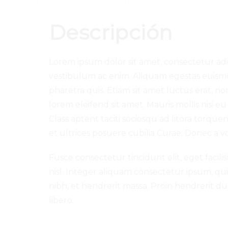
Descripción
Lorem ipsum dolor sit amet, consectetur adipi
vestibulum ac enim. Aliquam egestas euismo
pharetra quis. Etiam sit amet luctus erat, no
lorem eleifend sit amet. Mauris mollis nisi e
Class aptent taciti sociosqu ad litora torqu
et ultrices posuere cubilia Curae; Donec a 
Fusce consectetur tincidunt elit, eget facilis
nisl. Integer aliquam consectetur ipsum, qu
nibh, et hendrerit massa. Proin hendrerit
libero.