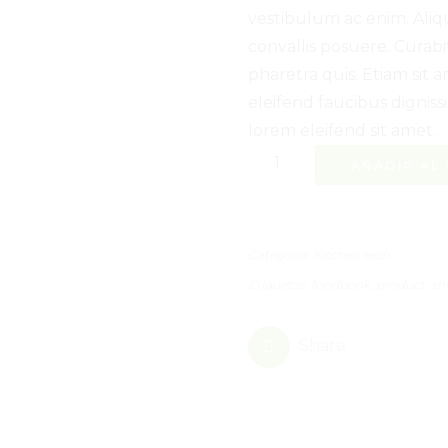
vestibulum ac enim. Ali
convallis posuere. Curab
pharetra quis. Etiam sit a
eleifend faucibus digniss
lorem eleifend sit amet.
Tabletop
AÑADIR AL
spiralizer
cantidad
Categoría:
Kitchen tech
Etiquetas:
foodbook
,
product
,
sh
0
Share