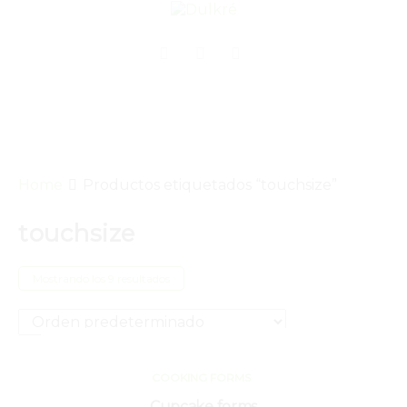
Home
Productos etiquetados “touchsize”
touchsize
Mostrando los 9 resultados
COOKING FORMS
Cupcake forms