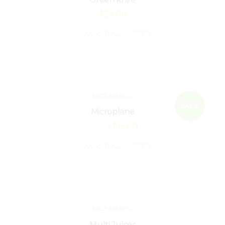
$
22.00
AÑADIR AL CARRITO
JUICE MAKER
SALE
Microplane
El
El
$
15.00
$
17.00
precio
precio
AÑADIR AL CARRITO
original
actual
era:
es:
$17.00.
$15.00.
JUICE MAKER
Multi Juicer