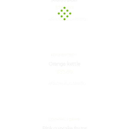
$
120.00
AÑADIR AL CARRITO
KITCHEN TECH
Orange kettle
$
33.00
AÑADIR AL CARRITO
COOKING FORMS
Pink cupcake forms