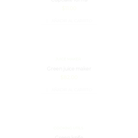
$
11.00
AÑADIR AL CARRITO
JUICE MAKER
Green juice maker
$
82.00
AÑADIR AL CARRITO
COOKING UTILS
Green knife