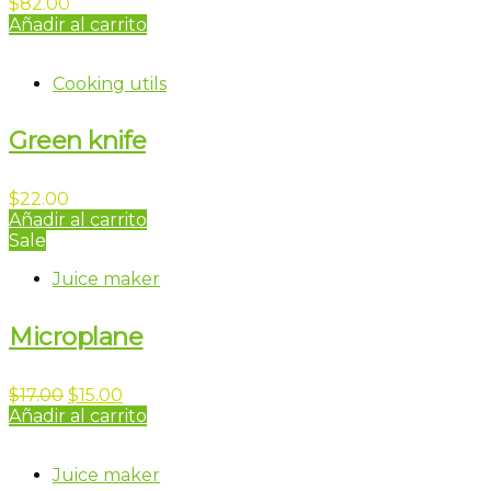
$
82.00
Añadir al carrito
Cooking utils
Green knife
$
22.00
Añadir al carrito
Sale
Juice maker
Microplane
El
El
$
17.00
$
15.00
precio
precio
Añadir al carrito
original
actual
era:
es:
Juice maker
$17.00.
$15.00.