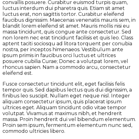
convallis posuere. Curabitur euismod turpis quam,
luctus interdum dui pharetra quis. Etiam sit amet
luctus erat, non sagittis tortor. Curabitur eleifend
faucibus dignissim. Maecenas venenatis mauris sem, in
blandit lorem eleifend sit amet. Mauris mollis nisi eu
massa tincidunt, quis congue ante consectetur. Sed
non lorem nec erat tincidunt facilisis et quis leo. Class
aptent taciti sociosqu ad litora torquent per conubia
nostra, per inceptos himenaeos. Vestibulum ante
ipsum primis in faucibus orci luctus et ultrices
posuere cubilia Curae; Donec a volutpat lorem, vel
rhoncus sapien. Nam a commodo arcu, consectetur
eleifend est.
Fusce consectetur tincidunt elit, eget facilisis felis
tempor quis. Sed dapibus lectus quis dui dignissim, a
finibus leo suscipit. Nullam eget neque nisl. Integer
aliquam consectetur ipsum, quis placerat ipsum
ultrices eget. Aliquam tincidunt odio vitae tempor
volutpat. Vivamus at maximus nibh, et hendrerit
massa. Proin hendrerit dui vel bibendum elementum.
Proin sem ipsum, fermentum elementum nunc sed,
commodo ultricies libero.