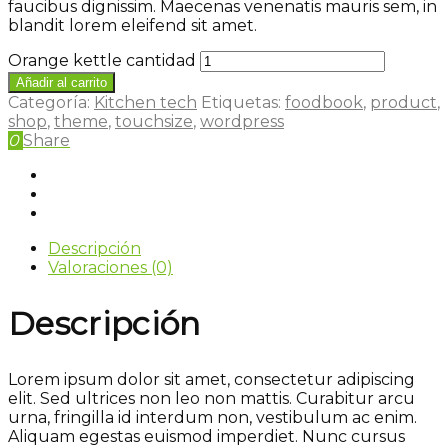
faucibus dignissim. Maecenas venenatis mauris sem, in
blandit lorem eleifend sit amet.
Orange kettle cantidad
Añadir al carrito
Categoría:
Kitchen tech
Etiquetas:
foodbook
,
product
,
shop
,
theme
,
touchsize
,
wordpress
0
Share
Descripción
Valoraciones (0)
Descripción
Lorem ipsum dolor sit amet, consectetur adipiscing
elit. Sed ultrices non leo non mattis. Curabitur arcu
urna, fringilla id interdum non, vestibulum ac enim.
Aliquam egestas euismod imperdiet. Nunc cursus