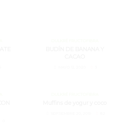
MAYO 12, 2020
A
DULKRÉ FRUCTOFIBRA
ATE
BUDÍN DE BANANA Y
CACAO
6
MAYO 12, 2020
3
SEPTIEMBRE 20, 2019
A
DULKRÉ FRUCTOFIBRA
CON
Muffins de yogur y coco
SEPTIEMBRE 20, 2019
82
0