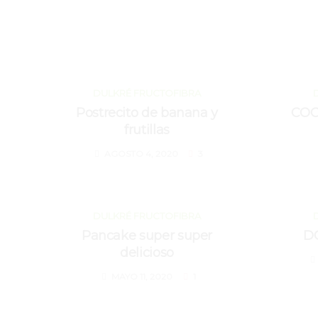
AGOSTO 4, 2020
DULKRÉ FRUCTOFIBRA
Postrecito de banana y
COO
frutillas
AGOSTO 4, 2020
3
MAYO 11, 2020
DULKRÉ FRUCTOFIBRA
Pancake super super
D
delicioso
MAYO 11, 2020
1