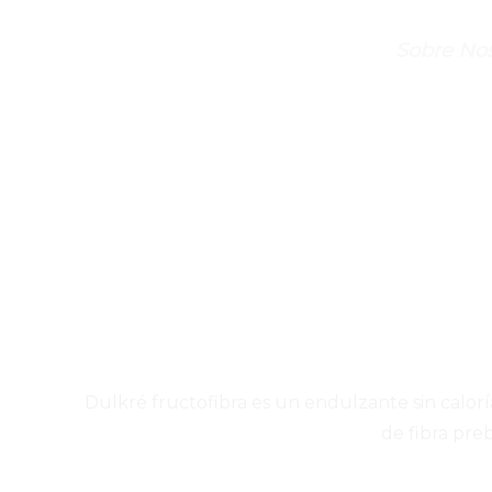
Sobre Nos
Dulkré fructofibra es un endulzante sin calor
de fibra preb