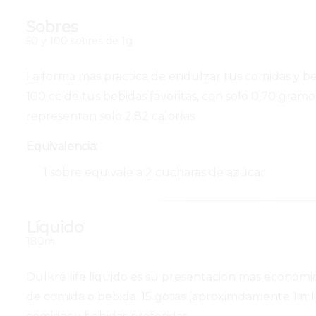
Sobres
50 y 100 sobres de 1g
La forma mas practica de endulzar tus comidas y b
100 cc de tus bebidas favoritas, con solo 0,70 gram
representan solo 2,82 calorías.
Equivalencia:
1 sobre equivale a 2 cucharas de azúcar
Líquido
180ml
Dulkré life liquido es su presentacion mas económi
de comida o bebida. 15 gotas (aproximdamente 1 ml