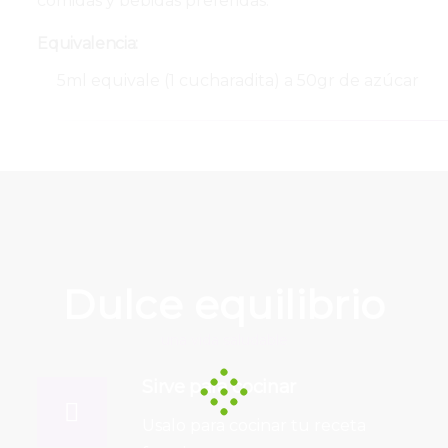
comidas y bebidas preferidas.
Equivalencia:
5ml equivale (1 cucharadita) a 50gr de azúcar
Dulce equilibrio
una vida saludable
Sirve para cocinar
Usalo para cocinar tu receta