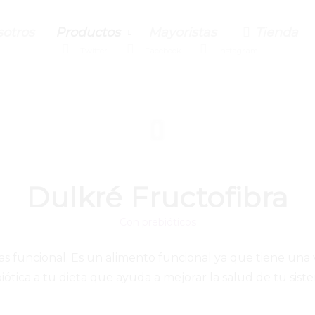
otros
Productos
Mayoristas
Tienda
Twitter
Facebook
Instagram
Dulkré Fructofibra
Con prebióticos
ías funcional. Es un alimento funcional ya que tiene una
iótica a tu dieta que ayuda a mejorar la salud de tu sist