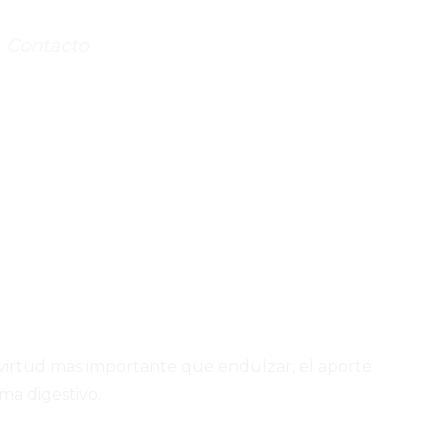
Contacto
 virtud más importante que endulzar, el aporte
ema digestivo.