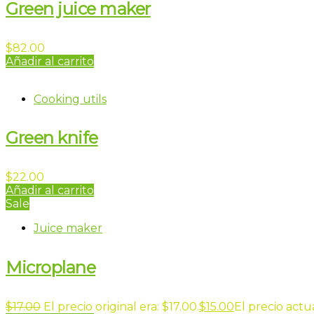
Green juice maker
$
82.00
Añadir al carrito
Cooking utils
Green knife
$
22.00
Añadir al carrito
Sale
Juice maker
Microplane
$
17.00
El precio original era: $17.00.
$
15.00
El precio actua