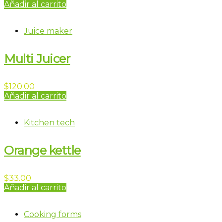
Añadir al carrito
Juice maker
Multi Juicer
$
120.00
Añadir al carrito
Kitchen tech
Orange kettle
$
33.00
Añadir al carrito
Cooking forms