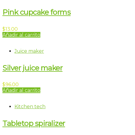
Pink cupcake forms
$
13.00
Añadir al carrito
Juice maker
Silver juice maker
$
96.00
Añadir al carrito
Kitchen tech
Tabletop spiralizer