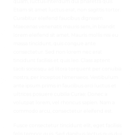
quam, luctus interdum dui pharetra quis.
Etiam sit amet luctus erat, non sagittis tortor.
Curabitur eleifend faucibus dignissim.
Maecenas venenatis mauris sem, in blandit
lorem eleifend sit amet. Mauris mollis nisi eu
massa tincidunt, quis congue ante
consectetur. Sed non lorem nec erat
tincidunt facilisis et quis leo. Class aptent
taciti sociosqu ad litora torquent per conubia
nostra, per inceptos himenaeos. Vestibulum
ante ipsum primis in faucibus orci luctus et
ultrices posuere cubilia Curae; Donec a
volutpat lorem, vel rhoncus sapien. Nam a
commodo arcu, consectetur eleifend est.
Fusce consectetur tincidunt elit, eget facilisis
felis tempor quis. Sed dapibus lectus quis dui