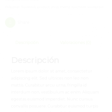
Etiquetas:
foodbook
,
product
,
shop
,
theme
,
touchsize
,
wordpress
0
Share
Descripción
Valoraciones (0)
Descripción
Lorem ipsum dolor sit amet, consectetur
adipiscing elit. Sed ultrices non leo non
mattis. Curabitur arcu urna, fringilla id
interdum non, vestibulum ac enim. Aliquam
egestas euismod imperdiet. Nunc cursus
convallis posuere. Curabitur euismod turpis