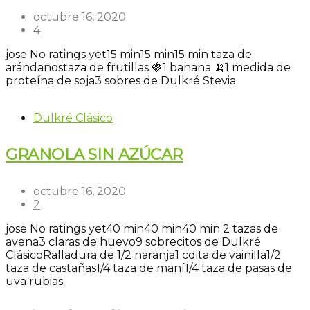
octubre 16, 2020
4
jose
No ratings yet
15 min
15 min
15 min
taza de
arándanos
taza de frutillas 🍓
1 banana 🍌
1 medida de
proteína de soja
3 sobres de Dulkré Stevia
Dulkré Clásico
GRANOLA SIN AZÚCAR
octubre 16, 2020
2
jose
No ratings yet
40 min
40 min
40 min
2 tazas de
avena
3 claras de huevo
9 sobrecitos de Dulkré
Clásico
Ralladura de 1/2 naranja
1 cdita de vainilla
1/2
taza de castañas
1/4 taza de maní
1/4 taza de pasas de
uva rubias