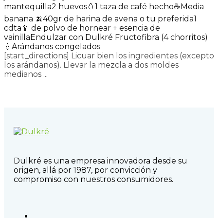
mantequilla
2 huevos🥚
1 taza de café hecho☕
Media
banana 🍌
40gr de harina de avena o tu preferida
1
cdta🥄 de polvo de hornear + esencia de
vainilla
Endulzar con Dulkré Fructofibra (4 chorritos)
💧
Arándanos congelados
[start_directions] Licuar bien los ingredientes (excepto
los arándanos). Llevar la mezcla a dos moldes
medianos ...
Read more
Dulkré es una empresa innovadora desde su
origen, allá por 1987, por convicción y
compromiso con nuestros consumidores.