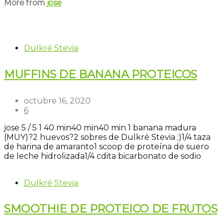
More from
jose
Dulkré Stevia
MUFFINS DE BANANA PROTEICOS
octubre 16, 2020
6
jose
5
/
5
1
40 min
40 min
40 min
1 banana madura
(MUY)?
2 huevos?
2 sobres de Dulkré Stevia ;)
1/4 taza
de harina de amaranto
1 scoop de proteína de suero
de leche hidrolizada
1/4 cdita bicarbonato de sodio
Dulkré Stevia
SMOOTHIE DE PROTEICO DE FRUTOS