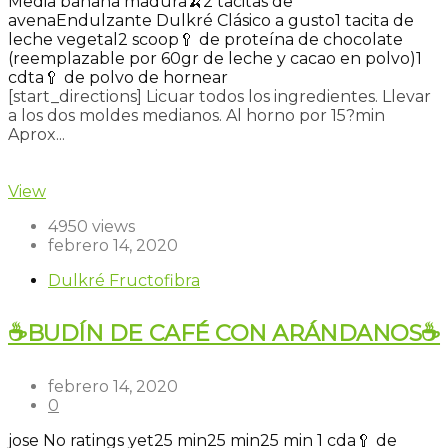
Media banana madura🍌
2 tacitas de
avena
Endulzante Dulkré Clásico a gusto
1 tacita de
leche vegetal
2 scoop🥄 de proteína de chocolate
(reemplazable por 60gr de leche y cacao en polvo)
1
cdta🥄 de polvo de hornear
[start_directions] Licuar todos los ingredientes. Llevar
a los dos moldes medianos. Al horno por 15?min
Aprox...
Read more
View
4950 views
febrero 14, 2020
Dulkré Fructofibra
☕BUDÍN DE CAFÉ CON ARÁNDANOS☕
febrero 14, 2020
0
jose
No ratings yet
25 min
25 min
25 min
1 cda🥄 de