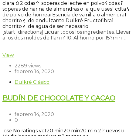
clara 🥚
2 cdas🥄 soperas de leche en polvo
4 cdas🥄
soperas de harina de almendras o la que uses
1 cdta🥄
de polvo de hornear
Esencia de vainilla o almendra
1
chorrito💧 de endulzante Dulkré Fructofibra
1
chorrito💧 de agua de ser necesario
[start_directions] Licuar todos los ingredientes. Llevar
a los dos moldes de flan nº10. Al horno por 15?min. ...
Read more
View
2289 views
febrero 14, 2020
Dulkré Clásico
BUDÍN DE CHOCOLATE Y CACAO
febrero 14, 2020
0
jose
No ratings yet
20 min
20 min
20 min
2 huevos🥚