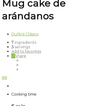
Mug cake de
arándanos
Dulkré Clásico
7
ingredients
3
servings
Add to favorites
0
Share
88
Cooking time