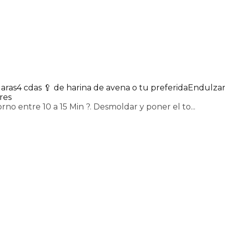
laras
4 cdas 🥄 de harina de avena o tu preferida
Endulzan
res
rno entre 10 a 15 Min ?. Desmoldar y poner el to...