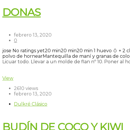
DONAS
febrero 13, 2020
0
jose
No ratings yet
20 min
20 min
20 min
1 huevo 🥚 + 2 c
polvo de hornear
Mantequilla de maní y granas de colo
Licuar todo. Llevar a un molde de flan nº 10. Poner al ho
Read more
View
2610 views
febrero 13, 2020
Dulkré Clásico
BUDÍN DE COCO Y KIWI