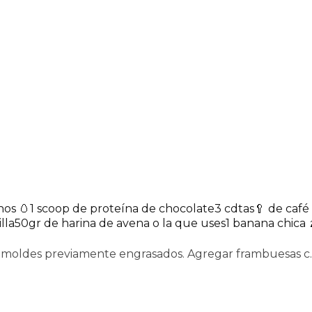
os 🥚
1 scoop de proteína de chocolate
3 cdtas🥄 de café
lla
50gr de harina de avena o la que uses
1 banana chica 
 a moldes previamente engrasados. Agregar frambuesas c..