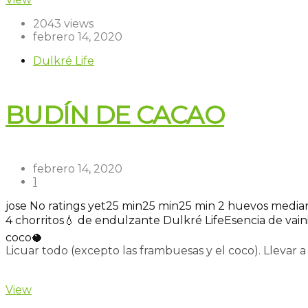
2043 views
febrero 14, 2020
Dulkré Life
BUDÍN DE CACAO
febrero 14, 2020
1
jose
No ratings yet
25 min
25 min
25 min
2 huevos median
4 chorritos💧 de endulzante Dulkré Life
Esencia de vaini
coco🥥
Licuar todo (excepto las frambuesas y el coco). Llevar
Read more
View