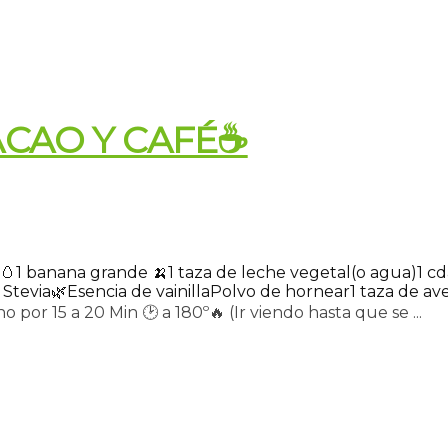
ACAO Y CAFÉ☕
 🥚
1 banana grande 🍌
1 taza de leche vegetal(o agua)
1 c
Stevia🌿
Esencia de vainilla
Polvo de hornear
1 taza de av
 por 15 a 20 Min 🕑 a 180º🔥 (Ir viendo hasta que se ...