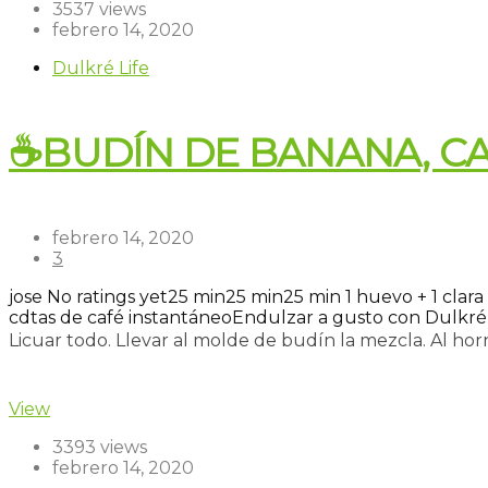
3537 views
febrero 14, 2020
Dulkré Life
☕BUDÍN DE BANANA, C
febrero 14, 2020
3
jose
No ratings yet
25 min
25 min
25 min
1 huevo + 1 clara
cdtas de café instantáneo
Endulzar a gusto con Dulkré 
Licuar todo. Llevar al molde de budín la mezcla. Al horno
Read more
View
3393 views
febrero 14, 2020