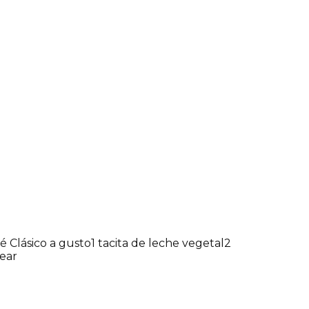
 Clásico a gusto
1 tacita de leche vegetal
2
near