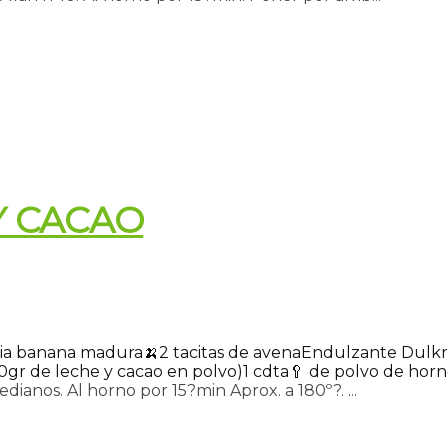
Y CACAO
ia banana madura🍌
2 tacitas de avena
Endulzante Dulkré
0gr de leche y cacao en polvo)
1 cdta🥄 de polvo de hor
dianos. Al horno por 15?min Aprox. a 180º?. ...