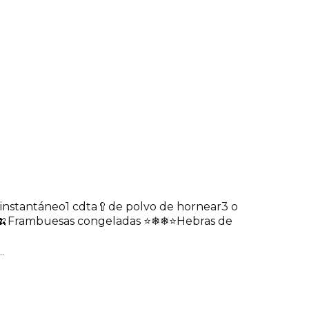
 instantáneo
1 cdta🥄de polvo de hornear
3 o
🍌
Frambuesas congeladas ⭐❄❄⭐
Hebras de
.