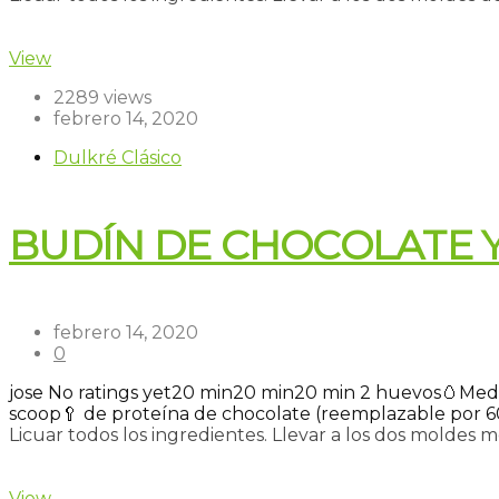
Read more
View
2289 views
febrero 14, 2020
Dulkré Clásico
BUDÍN DE CHOCOLATE 
febrero 14, 2020
0
jose
No ratings yet
20 min
20 min
20 min
2 huevos🥚
Med
scoop🥄 de proteína de chocolate (reemplazable por 6
Licuar todos los ingredientes. Llevar a los dos moldes me
Read more
View