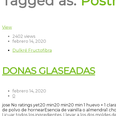
Tagged as:
Post
View
2402 views
febrero 14, 2020
Dulkré Fructofibra
DONAS GLASEADAS
febrero 14, 2020
0
jose
No ratings yet
20 min
20 min
20 min
1 huevo + 1 clara
de polvo de hornear
Esencia de vainilla o almendra
1 ch
Licuar todos los ingredientes. Llevar a los dos moldes de