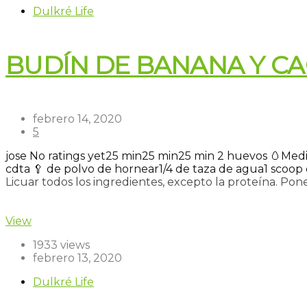
Dulkré Life
BUDÍN DE BANANA Y C
febrero 14, 2020
5
jose
No ratings yet
25 min
25 min
25 min
2 huevos 🥚
Medi
cdta 🥄 de polvo de hornear
1/4 de taza de agua
1 scoop
Licuar todos los ingredientes, excepto la proteína. Pone
Read more
View
1933 views
febrero 13, 2020
Dulkré Life