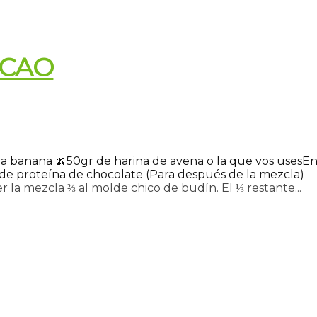
ACAO
a banana 🍌
50gr de harina de avena o la que vos uses
En
 de proteína de chocolate (Para después de la mezcla)
r la mezcla ⅔ al molde chico de budín. El ⅓ restante...