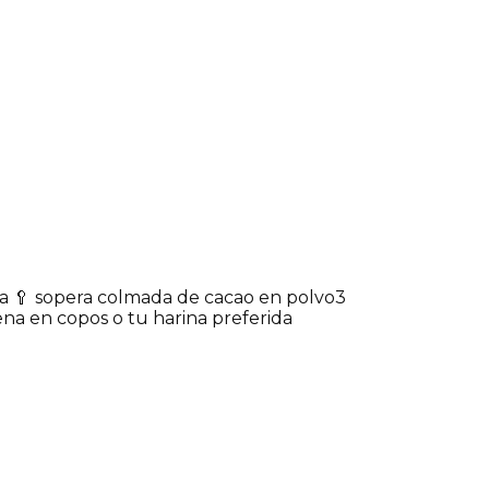
da 🥄 sopera colmada de cacao en polvo
3
ena en copos o tu harina preferida