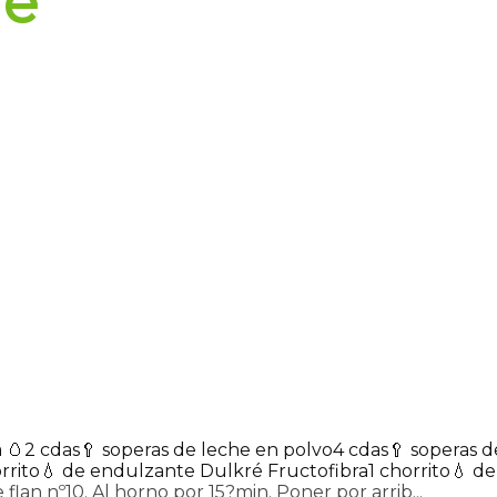
re
 🥚
2 cdas🥄 soperas de leche en polvo
4 cdas🥄 soperas d
orrito💧 de endulzante Dulkré Fructofibra
1 chorrito💧 d
 flan nº10. Al horno por 15?min. Poner por arrib...