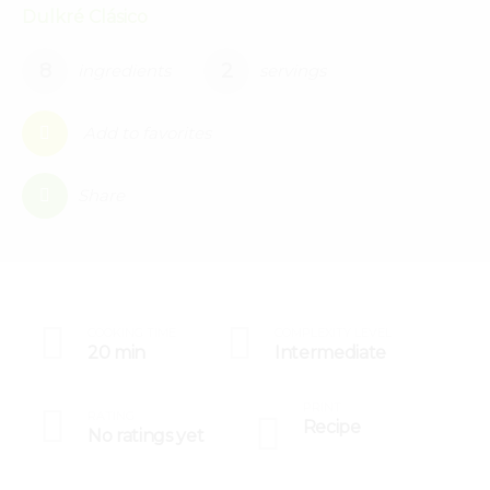
Dulkré Clásico
8
2
ingredients
servings
Add to favorites
0
Share
COOKING TIME
COMPLEXITY LEVEL
20 min
Intermediate
PRINT
RATING
Recipe
No ratings yet