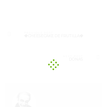
PREVIOUS POST
🍓CHEESECAKE DE FRUTILLA🍓
NEXT POST
DONAS