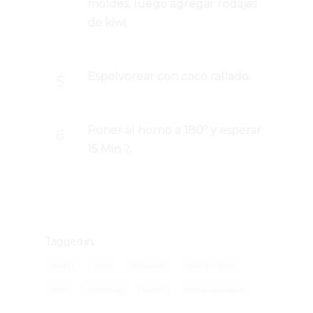
moldes, luego agregar rodajas
de kiwi.
Espolvorear con coco rallado.
Poner al horno a 180º y esperar
15 Min ?.
Tagged in:
budín
coco
desayuno
dulkré clásico
kiwi
merienda
postre
receta saludable