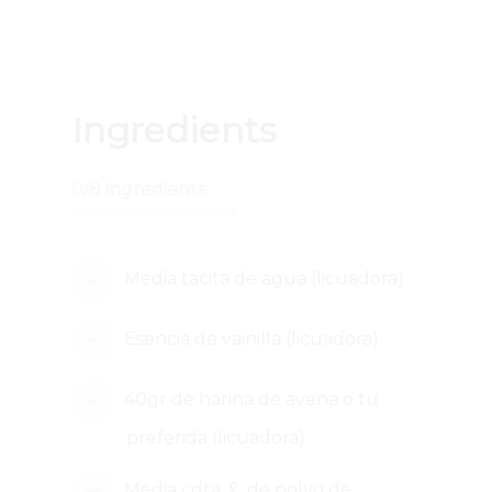
Ingredients
0
/
8
ingredients
Media tacita de agua (licuadora)
Esencia de vainilla (licuadora)
40gr de harina de avena o tu
preferida (licuadora)
Media cdta 🥄 de polvo de