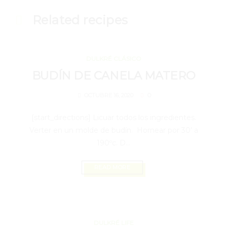
Related recipes
OCTUBRE 16, 2020
DULKRÉ CLÁSICO
BUDÍN DE CANELA MATERO
0
OCTUBRE 16, 2020
[start_directions] Licuar todos los ingredientes.
Verter en un molde de budín. Hornear por 30’ a
190ºc. D...
READ MORE
AGOSTO 4, 2020
DULKRÉ LIFE