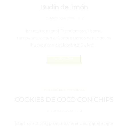
Budín de limón
2
AGOSTO 4, 2020
[start_directions] Prendemos el horno,
temperatura media. Comenzamos batiendo los
huevos con edulcorante Dulkré ...
READ MORE
JUNIO 12, 2020
DULKRÉ FRUCTOFIBRA
COOKIES DE COCO CON CHIPS
3
JUNIO 12, 2020
[start_directions] pisar la banana y sumar el aceite