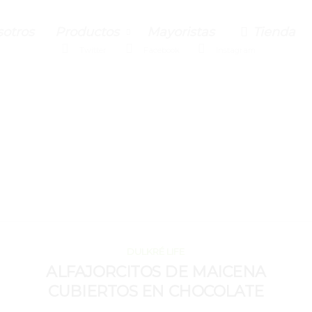
otros
Productos
Mayoristas
Tienda
Twitter
Facebook
Instagram
OCTUBRE 16, 2020
DULKRÉ LIFE
ALFAJORCITOS DE MAICENA
CUBIERTOS EN CHOCOLATE