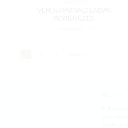
MAYO 12, 2020
DULKRÉ LIFE
VERDURAS SALTEADAS
AGRIDULCES
MAYO 12, 2020
0
1
2
3
Next →
Dulkré es 
desde su or
convicción