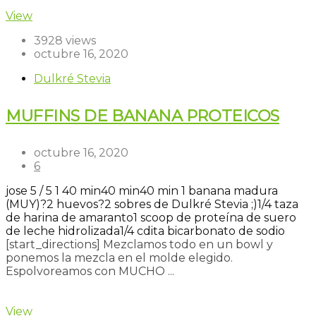
View
3928 views
octubre 16, 2020
Dulkré Stevia
MUFFINS DE BANANA PROTEICOS
octubre 16, 2020
6
jose
5
/
5
1
40 min
40 min
40 min
1 banana madura
(MUY)?
2 huevos?
2 sobres de Dulkré Stevia ;)
1/4 taza
de harina de amaranto
1 scoop de proteína de suero
de leche hidrolizada
1/4 cdita bicarbonato de sodio
[start_directions] Mezclamos todo en un bowl y
ponemos la mezcla en el molde elegido.
Espolvoreamos con MUCHO ...
Read more
View