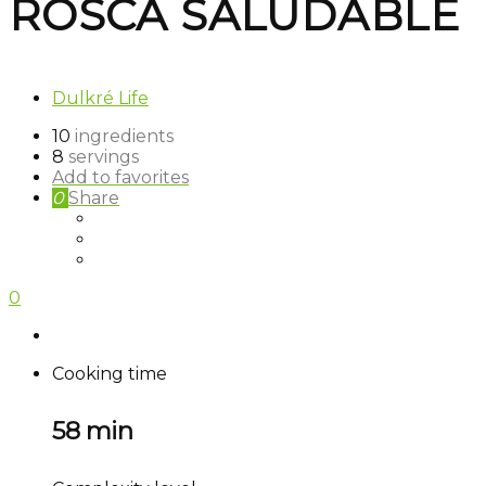
ROSCA SALUDABLE
Dulkré Life
10
ingredients
8
servings
Add to favorites
0
Share
0
Cooking time
58 min