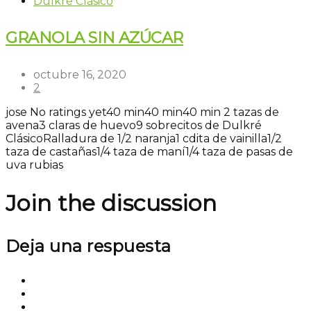
Dulkré Clásico
GRANOLA SIN AZÚCAR
octubre 16, 2020
2
jose
No ratings yet
40 min
40 min
40 min
2 tazas de
avena
3 claras de huevo
9 sobrecitos de Dulkré
Clásico
Ralladura de 1/2 naranja
1 cdita de vainilla
1/2
taza de castañas
1/4 taza de maní
1/4 taza de pasas de
uva rubias
Join the discussion
Deja una respuesta