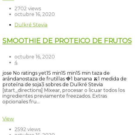
2702 views
octubre 16, 2020
Dulkré Stevia
SMOOTHIE DE PROTEICO DE FRUTOS
octubre 16, 2020
4
jose
No ratings yet
15 min
15 min
15 min
taza de
arándanos
taza de frutillas 🍓
1 banana 🍌
1 medida de
proteína de soja
3 sobres de Dulkré Stevia
[start_directions] Mixear, procesar o licuar todos los
ingredientes previamente freezados. Extras
opcionales fru...
Read more
View
2592 views