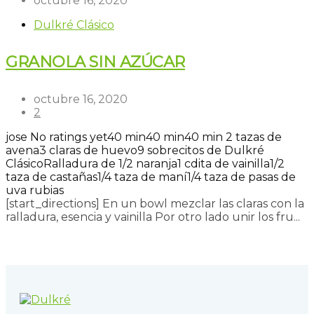
octubre 16, 2020
Dulkré Clásico
GRANOLA SIN AZÚCAR
octubre 16, 2020
2
jose
No ratings yet
40 min
40 min
40 min
2 tazas de
avena
3 claras de huevo
9 sobrecitos de Dulkré
Clásico
Ralladura de 1/2 naranja
1 cdita de vainilla
1/2
taza de castañas
1/4 taza de maní
1/4 taza de pasas de
uva rubias
[start_directions] En un bowl mezclar las claras con la
ralladura, esencia y vainilla Por otro lado unir los fru...
Read more