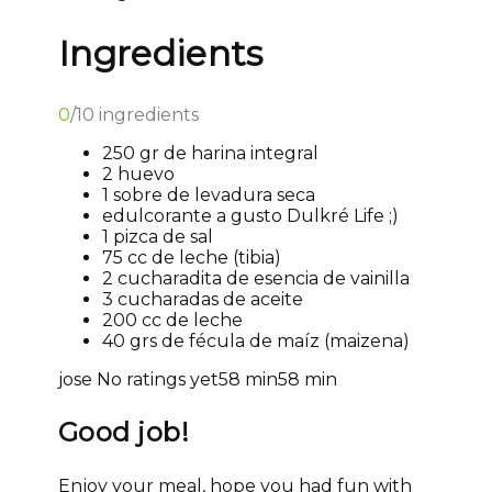
Ingredients
0
/
10
ingredients
250 gr de harina integral
2 huevo
1 sobre de levadura seca
edulcorante a gusto Dulkré Life ;)
1 pizca de sal
75 cc de leche (tibia)
2 cucharadita de esencia de vainilla
3 cucharadas de aceite
200 cc de leche
40 grs de fécula de maíz (maizena)
jose
No ratings yet
58 min
58 min
Good job!
Enjoy your meal, hope you had fun with