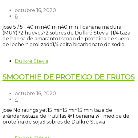
octubre 16, 2020
6
jose
5
/
5
1
40 min
40 min
40 min
1 banana madura
(MUY)?
2 huevos?
2 sobres de Dulkré Stevia ;)
1/4 taza
de harina de amaranto
1 scoop de proteína de suero
de leche hidrolizada
1/4 cdita bicarbonato de sodio
Dulkré Stevia
SMOOTHIE DE PROTEICO DE FRUTOS
octubre 16, 2020
4
jose
No ratings yet
15 min
15 min
15 min
taza de
arándanos
taza de frutillas 🍓
1 banana 🍌
1 medida de
proteína de soja
3 sobres de Dulkré Stevia