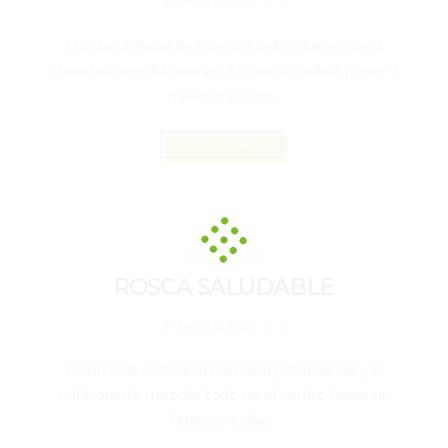
0
MAYO 12, 2020
Montar 2 claras de huevo a punto nieve con 2
chorritos de edulcorante. En una licuadora poner: 1
huevo + 2 scoo...
READ MORE
MAYO 12, 2020
DULKRÉ LIFE
ROSCA SALUDABLE
0
MAYO 12, 2020
en un bols colocar la harina, la pizca de sal y el
edulcorante mezclar todo en el centro hacer un
hueco y coloc...