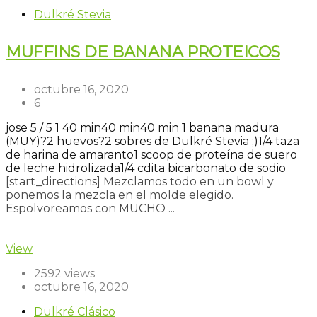
Dulkré Stevia
MUFFINS DE BANANA PROTEICOS
octubre 16, 2020
6
jose
5
/
5
1
40 min
40 min
40 min
1 banana madura
(MUY)?
2 huevos?
2 sobres de Dulkré Stevia ;)
1/4 taza
de harina de amaranto
1 scoop de proteína de suero
de leche hidrolizada
1/4 cdita bicarbonato de sodio
[start_directions] Mezclamos todo en un bowl y
ponemos la mezcla en el molde elegido.
Espolvoreamos con MUCHO ...
Read more
View
2592 views
octubre 16, 2020
Dulkré Clásico