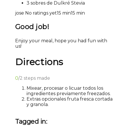
3 sobres de Dulkré Stevia
jose
No ratings yet
15 min
15 min
Good job!
Enjoy your meal, hope you had fun with
us!
Directions
0
/
2
steps made
Mixear, procesar o licuar todos los
ingredientes previamente freezados.
Extras opcionales fruta fresca cortada
y granola.
Tagged in: