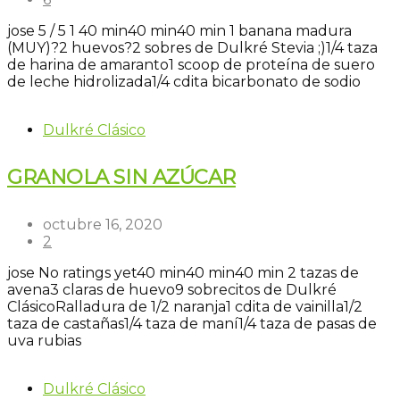
jose
5
/
5
1
40 min
40 min
40 min
1 banana madura
(MUY)?
2 huevos?
2 sobres de Dulkré Stevia ;)
1/4 taza
de harina de amaranto
1 scoop de proteína de suero
de leche hidrolizada
1/4 cdita bicarbonato de sodio
Dulkré Clásico
GRANOLA SIN AZÚCAR
octubre 16, 2020
2
jose
No ratings yet
40 min
40 min
40 min
2 tazas de
avena
3 claras de huevo
9 sobrecitos de Dulkré
Clásico
Ralladura de 1/2 naranja
1 cdita de vainilla
1/2
taza de castañas
1/4 taza de maní
1/4 taza de pasas de
uva rubias
Dulkré Clásico