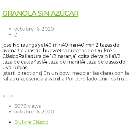
GRANOLA SIN AZÚCAR
octubre 16, 2020
2
jose
No ratings yet
40 min
40 min
40 min
2 tazas de
avena
3 claras de huevo
9 sobrecitos de Dulkré
Clásico
Ralladura de 1/2 naranja
1 cdita de vainilla
1/2
taza de castañas
1/4 taza de maní
1/4 taza de pasas de
uva rubias
[start_directions] En un bowl mezclar las claras con la
ralladura, esencia y vainilla Por otro lado unir los fru...
Read more
View
3078 views
octubre 16, 2020
Dulkré Clásico