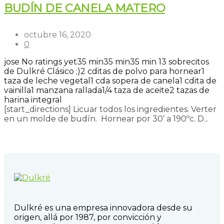
BUDÍN DE CANELA MATERO
octubre 16, 2020
0
jose
No ratings yet
35 min
35 min
35 min
13 sobrecitos
de Dulkré Clásico ;)
2 cditas de polvo para hornear
1
taza de leche vegetal
1 cda sopera de canela
1 cdita de
vainilla
1 manzana rallada
1/4 taza de aceite
2 tazas de
harina integral
[start_directions] Licuar todos los ingredientes. Verter
en un molde de budín. Hornear por 30’ a 190ºc. D...
Read more
Dulkré es una empresa innovadora desde su
origen, allá por 1987, por convicción y