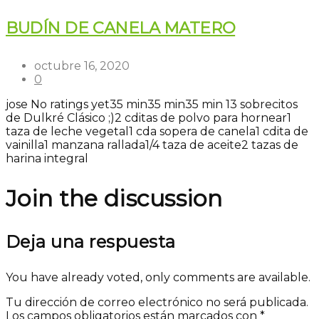
BUDÍN DE CANELA MATERO
octubre 16, 2020
0
jose
No ratings yet
35 min
35 min
35 min
13 sobrecitos
de Dulkré Clásico ;)
2 cditas de polvo para hornear
1
taza de leche vegetal
1 cda sopera de canela
1 cdita de
vainilla
1 manzana rallada
1/4 taza de aceite
2 tazas de
harina integral
Join the discussion
Deja una respuesta
You have already voted, only comments are available.
Tu dirección de correo electrónico no será publicada.
Los campos obligatorios están marcados con
*