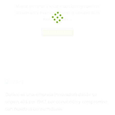
Mixear, procesar o licuar todos los ingredientes
previamente freezados. Extras opcionales fruta
fresca cortada ...
READ MORE
Dulkré es una empresa innovadora desde su
origen, allá por 1987, por convicción y compromiso
con nuestros consumidores.