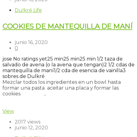
Dulkré Life
COOKIES DE MANTEQUILLA DE MANÍ
junio 16, 2020
0
jose
No ratings yet
25 min
25 min
25 min
1/2 taza de
salvado de avena (o la avena que tengan)
2 1/2 cdas de
mantequilla de maní
1/2 cda de esencia de vainilla
3
sobres de Dulkré
Mezclar todos los ingredientes en un bowl hasta
formar una pasta aceitar una placa y formar las
cookies ⠀⠀⠀⠀⠀⠀...
Read more
View
2017 views
junio 12, 2020