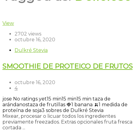
View
2702 views
octubre 16, 2020
Dulkré Stevia
SMOOTHIE DE PROTEICO DE FRUTOS
octubre 16, 2020
4
jose
No ratings yet
15 min
15 min
15 min
taza de
arándanos
taza de frutillas 🍓
1 banana 🍌
1 medida de
proteína de soja
3 sobres de Dulkré Stevia
Mixear, procesar o licuar todos los ingredientes
previamente freezados. Extras opcionales fruta fresca
cortada ...
Read more