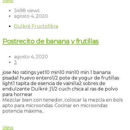
View
3498 views
agosto 4, 2020
Dulkré Fructofibra
Postrecito de banana y frutillas
agosto 4, 2020
3
jose
No ratings yet
10 min
10 min
10 min
1 banana
pisada
1 huevo entero
1/2 pote de yogur de frutillas
light
1 tapita de esencia de vainilla
2 sobres de
endulzante Dulkré ;)
1/2 cuch chica al ras de polvo
para hornear
Mezclar bien con tenedor, colocar la mezcla en bols
apto para microondas. Cocinar en microondas
potencia máxima...
Read more
View