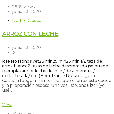
2909 views
junio 23, 2020
Dulkré Clásico
ARROZ CON LECHE
junio 23, 2020
3
jose
No ratings yet
25 min
25 min
25 min
1/2 taza de
arroz blanco
2 tazas de leche descremada (se puede
reemplazar por leche de coco/ de almendras/
deslactosada/ etc..)
Endulzante Dulkré a gusto.
Cocina a fuego mínimo, hasta que el arroz esté cocido
y la preparación espese. Una vez listo, endulzar (yo
usé ...
Read more
View
3047 views