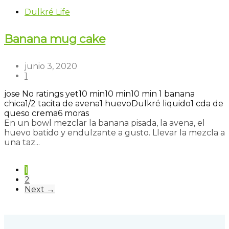
Dulkré Life
Banana mug cake
junio 3, 2020
1
jose
No ratings yet
10 min
10 min
10 min
1 banana
chica
1/2 tacita de avena
1 huevo
Dulkré liquido
1 cda de
queso crema
6 moras
En un bowl mezclar la banana pisada, la avena, el
huevo batido y endulzante a gusto. Llevar la mezcla a
una taz...
Read more
1
2
Next →