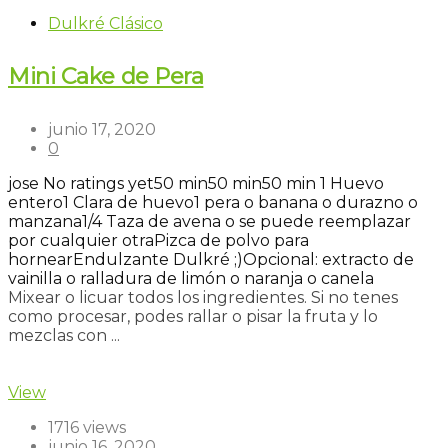
Dulkré Clásico
Mini Cake de Pera
junio 17, 2020
0
jose
No ratings yet
50 min
50 min
50 min
1 Huevo
entero
1 Clara de huevo
1 pera o banana o durazno o
manzana
1/4 Taza de avena o se puede reemplazar
por cualquier otra
Pizca de polvo para
hornear
Endulzante Dulkré ;)
Opcional: extracto de
vainilla o ralladura de limón o naranja o canela
Mixear o licuar todos los ingredientes. Si no tenes
como procesar, podes rallar o pisar la fruta y lo
mezclas con ...
Read more
View
1716 views
junio 16, 2020