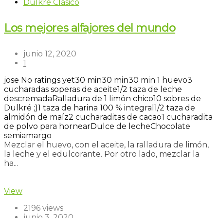
Dulkré Clásico
Los mejores alfajores del mundo
junio 12, 2020
1
jose
No ratings yet
30 min
30 min
30 min
1 huevo
3
cucharadas soperas de aceite
1/2 taza de leche
descremada
Ralladura de 1 limón chico
10 sobres de
Dulkré ;)
1 taza de harina 100 % integral
1/2 taza de
almidón de maíz
2 cucharaditas de cacao
1 cucharadita
de polvo para hornear
Dulce de leche
Chocolate
semiamargo
Mezclar el huevo, con el aceite, la ralladura de limón,
la leche y el edulcorante. Por otro lado, mezclar la
ha...
Read more
View
2196 views
junio 3, 2020