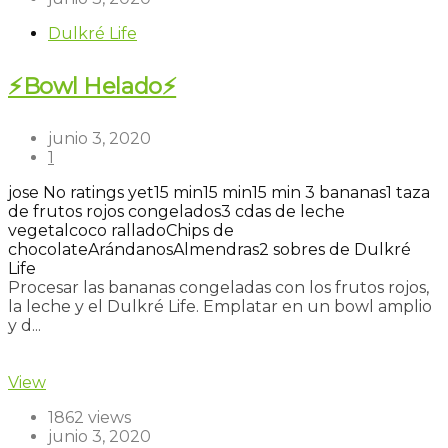
Dulkré Life
⚡Bowl Helado⚡
junio 3, 2020
1
jose
No ratings yet
15 min
15 min
15 min
3 bananas
1 taza
de frutos rojos congelados
3 cdas de leche
vegetal
coco rallado
Chips de
chocolate
Arándanos
Almendras
2 sobres de Dulkré
Life
Procesar las bananas congeladas con los frutos rojos,
la leche y el Dulkré Life. Emplatar en un bowl amplio
y d...
Read more
View
1862 views
junio 3, 2020