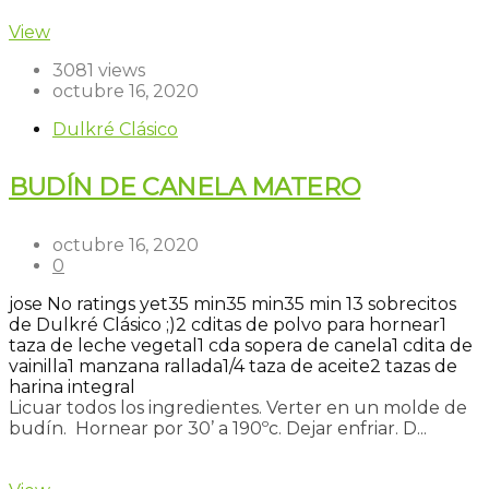
View
3081 views
octubre 16, 2020
Dulkré Clásico
BUDÍN DE CANELA MATERO
octubre 16, 2020
0
jose
No ratings yet
35 min
35 min
35 min
13 sobrecitos
de Dulkré Clásico ;)
2 cditas de polvo para hornear
1
taza de leche vegetal
1 cda sopera de canela
1 cdita de
vainilla
1 manzana rallada
1/4 taza de aceite
2 tazas de
harina integral
Licuar todos los ingredientes. Verter en un molde de
budín. Hornear por 30’ a 190ºc. Dejar enfriar. D...
Read more