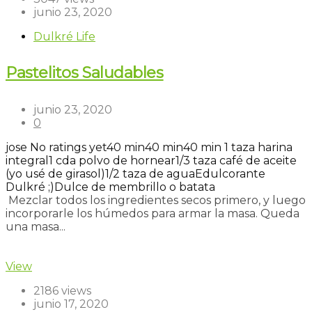
junio 23, 2020
Dulkré Life
Pastelitos Saludables
junio 23, 2020
0
jose
No ratings yet
40 min
40 min
40 min
1 taza harina
integral
1 cda polvo de hornear
1/3 taza café de aceite
(yo usé de girasol)
1/2 taza de agua
Edulcorante
Dulkré ;)
Dulce de membrillo o batata
Mezclar todos los ingredientes secos primero, y luego
incorporarle los húmedos para armar la masa. Queda
una masa...
Read more
View
2186 views
junio 17, 2020