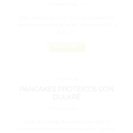
0
OCTUBRE 16, 2020
[start_directions] Licuar todos los ingredientes.
Verter en un molde de budín. Hornear por 30’ a
190ºc. D...
READ MORE
OCTUBRE 16, 2020
DULKRÉ LIFE
PANCAKES PROTEICOS CON
DULKRÉ
4
OCTUBRE 16, 2020
[start_directions] Mezclamos bien todo y
formamos los pancakes en una sartén. Vuelta y