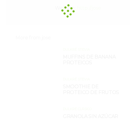
Website:
http://jose
More from
jose
DULKRÉ STEVIA
MUFFINS DE BANANA
PROTEICOS
DULKRÉ STEVIA
SMOOTHIE DE
PROTEICO DE FRUTOS
DULKRÉ CLÁSICO
GRANOLA SIN AZÚCAR