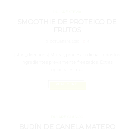
OCTUBRE 16, 2020
DULKRÉ STEVIA
SMOOTHIE DE PROTEICO DE
FRUTOS
4
OCTUBRE 16, 2020
[start_directions] Mixear, procesar o licuar todos los
ingredientes previamente freezados. Extras
opcionales fru...
READ MORE
OCTUBRE 16, 2020
DULKRÉ CLÁSICO
BUDÍN DE CANELA MATERO