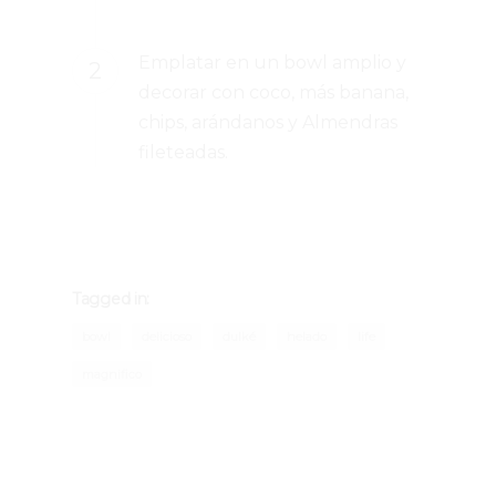
Emplatar en un bowl amplio y
decorar con coco, más banana,
chips, arándanos y Almendras
fileteadas.
Tagged in:
bowl
delicioso
dulké
helado
life
magnifico