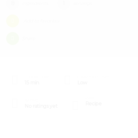
8
1
ingredients
servings
Add to favorites
0
Share
COOKING TIME
COMPLEXITY LEVEL
15 min
Low
PRINT
RATING
Recipe
No ratings yet