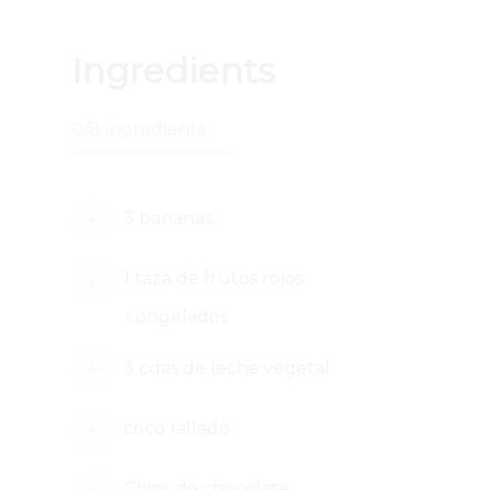
Ingredients
0
/
8
ingredients
3 bananas
1 taza de frutos rojos
congelados
3 cdas de leche vegetal
coco rallado
Chips de chocolate