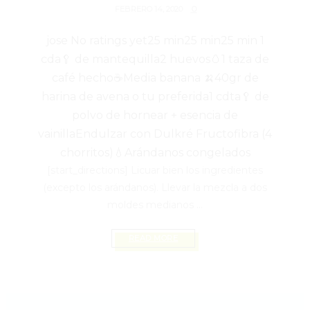
0
FEBRERO 14, 2020
jose
No ratings yet
25 min
25 min
25 min
1
cda🥄 de mantequilla
2 huevos🥚
1 taza de
café hecho☕
Media banana 🍌
40gr de
harina de avena o tu preferida
1 cdta🥄 de
polvo de hornear + esencia de
vainilla
Endulzar con Dulkré Fructofibra (4
chorritos)💧
Arándanos congelados
[start_directions] Licuar bien los ingredientes
(excepto los arándanos). Llevar la mezcla a dos
moldes medianos ...
READ MORE