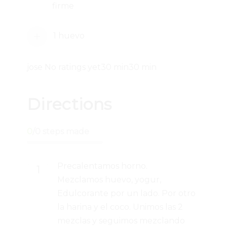
firme
1 huevo
jose
No ratings yet
30 min
30 min
Directions
0
/
0
steps made
Precalentamos horno.
Mezclamos huevo, yogur,
Edulcorante por un lado. Por otro
la harina y el coco. Unimos las 2
mezclas y seguimos mezclando