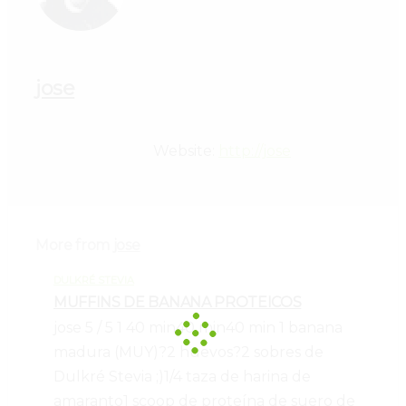
jose
Website:
http://jose
More from
jose
DULKRÉ STEVIA
MUFFINS DE BANANA PROTEICOS
jose
5
/
5
1
40 min
40 min
40 min
1 banana
madura (MUY)?
2 huevos?
2 sobres de
Dulkré Stevia ;)
1/4 taza de harina de
amaranto
1 scoop de proteína de suero de