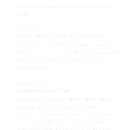
leche hidrolizada
1/4 cdita bicarbonato de
sodio
DULKRÉ STEVIA
SMOOTHIE DE PROTEICO DE FRUTOS
jose
No ratings yet
15 min
15 min
15 min
taza
de arándanos
taza de frutillas 🍓
1 banana 🍌
1
medida de proteína de soja
3 sobres de
Dulkré Stevia
DULKRÉ CLÁSICO
GRANOLA SIN AZÚCAR
jose
No ratings yet
40 min
40 min
40 min
2
tazas de avena
3 claras de huevo
9
sobrecitos de Dulkré Clásico
Ralladura de
1/2 naranja
1 cdita de vainilla
1/2 taza de