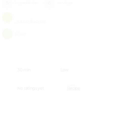
5
6
ingredients
servings
Add to favorites
0
Share
COOKING TIME
COMPLEXITY LEVEL
30 min
Low
RATING
PRINT
No ratings yet
Recipe