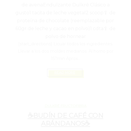
de avena
Endulzante Dulkré Clásico a
gusto
1 tacita de leche vegetal
2 scoop🥄 de
proteína de chocolate (reemplazable por
60gr de leche y cacao en polvo)
1 cdta🥄 de
polvo de hornear
[start_directions] Licuar todos los ingredientes.
Llevar a los dos moldes medianos. Al horno por
15?min Aprox...
READ MORE
FEBRERO 14, 2020
DULKRÉ FRUCTOFIBRA
☕BUDÍN DE CAFÉ CON
ARÁNDANOS☕