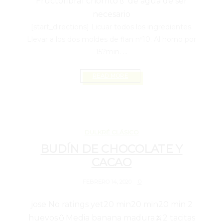
Fructofibra
1 chorrito💧 de agua de ser
necesario
[start_directions] Licuar todos los ingredientes.
Llevar a los dos moldes de flan nº10. Al horno por
15?min. ...
READ MORE
FEBRERO 14, 2020
DULKRÉ CLÁSICO
BUDÍN DE CHOCOLATE Y
CACAO
0
FEBRERO 14, 2020
jose
No ratings yet
20 min
20 min
20 min
2
huevos🥚
Media banana madura🍌
2 tacitas