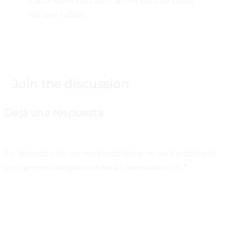
castañas
1/4 taza de maní
1/4 taza de pasas
de uva rubias
Join the discussion
Deja una respuesta
Tu dirección de correo electrónico no será publicada.
Los campos obligatorios están marcados con
*