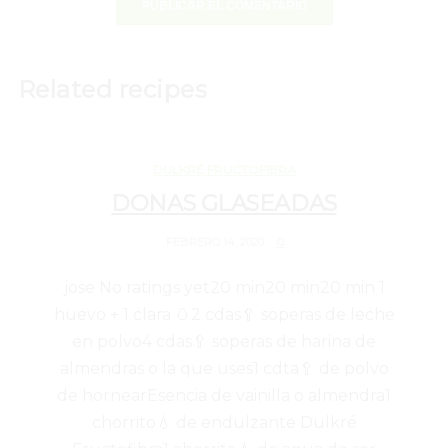
Related recipes
FEBRERO 14, 2020
DULKRÉ FRUCTOFIBRA
DONAS GLASEADAS
0
FEBRERO 14, 2020
jose
No ratings yet
20 min
20 min
20 min
1
huevo + 1 clara 🥚
2 cdas🥄 soperas de leche
en polvo
4 cdas🥄 soperas de harina de
almendras o la que uses
1 cdta🥄 de polvo
de hornear
Esencia de vainilla o almendra
1
chorrito💧 de endulzante Dulkré