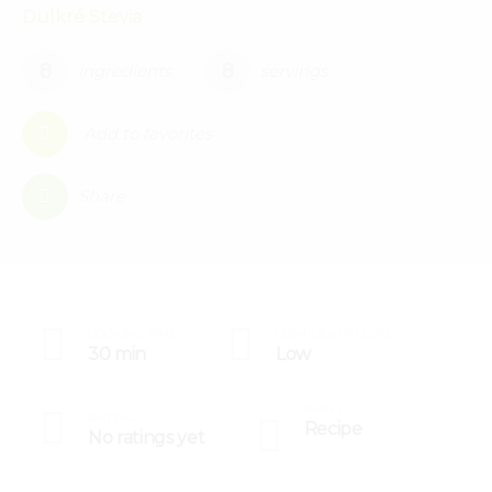
Dulkré Stevia
8
8
ingredients
servings
Add to favorites
0
Share
COOKING TIME
COMPLEXITY LEVEL
30 min
Low
PRINT
RATING
Recipe
No ratings yet