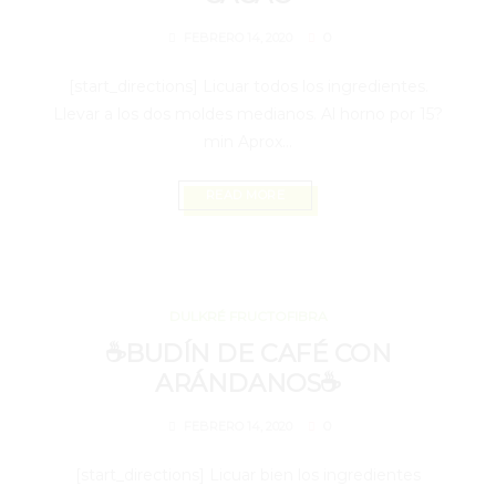
0
FEBRERO 14, 2020
[start_directions] Licuar todos los ingredientes.
Llevar a los dos moldes medianos. Al horno por 15?
min Aprox...
READ MORE
FEBRERO 14, 2020
DULKRÉ FRUCTOFIBRA
☕BUDÍN DE CAFÉ CON
ARÁNDANOS☕
0
FEBRERO 14, 2020
[start_directions] Licuar bien los ingredientes