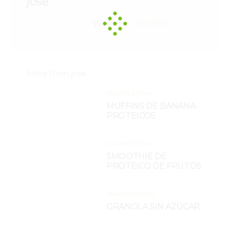
jose
Website:
http://jose
More from
jose
DULKRÉ STEVIA
MUFFINS DE BANANA
PROTEICOS
DULKRÉ STEVIA
SMOOTHIE DE
PROTEICO DE FRUTOS
DULKRÉ CLÁSICO
GRANOLA SIN AZÚCAR