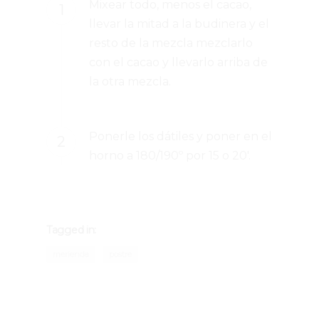
Mixear todo, menos el cacao,
llevar la mitad a la budinera y el
resto de la mezcla mezclarlo
con el cacao y llevarlo arriba de
la otra mezcla.
Ponerle los dátiles y poner en el
horno a 180/190º por 15 o 20′.
Tagged in:
merienda
postre