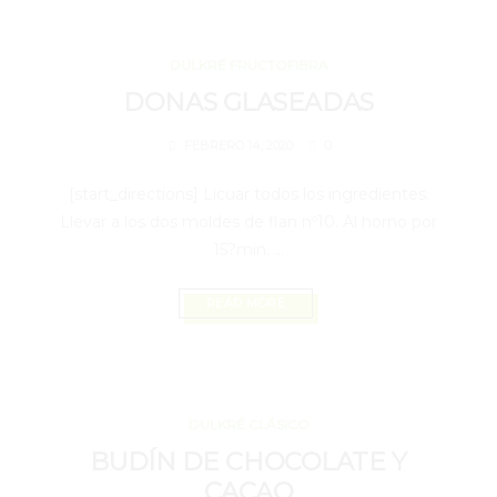
FEBRERO 14, 2020
DULKRÉ FRUCTOFIBRA
DONAS GLASEADAS
0
FEBRERO 14, 2020
[start_directions] Licuar todos los ingredientes.
Llevar a los dos moldes de flan nº10. Al horno por
15?min. ...
READ MORE
FEBRERO 14, 2020
DULKRÉ CLÁSICO
BUDÍN DE CHOCOLATE Y
CACAO