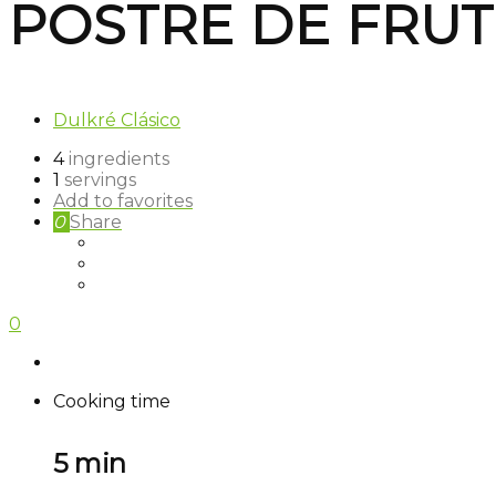
POSTRE DE FRUT
Dulkré Clásico
4
ingredients
1
servings
Add to favorites
0
Share
0
Cooking time
5 min