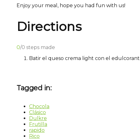
Enjoy your meal, hope you had fun with us!
Directions
0
/
0
steps made
Batir el queso crema light con el edulcorante
Tagged in:
Chocola
Clásico
Dulkre
Frutilla
rapido
Rico