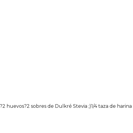
?
2 huevos?
2 sobres de Dulkré Stevia ;)
1/4 taza de harin