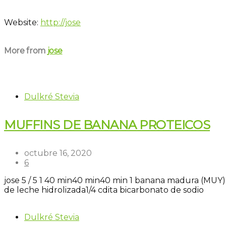
Website:
http://jose
More from
jose
Dulkré Stevia
MUFFINS DE BANANA PROTEICOS
octubre 16, 2020
6
jose
5
/
5
1
40 min
40 min
40 min
1 banana madura (MUY)
de leche hidrolizada
1/4 cdita bicarbonato de sodio
Dulkré Stevia