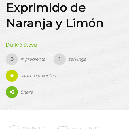
Exprimido de
Naranja y Limón
Dulkré Stevia
3
1
ingredients
servings
Add to favorites
0
Share
COOKING TIME
COMPLEXITY LEVEL