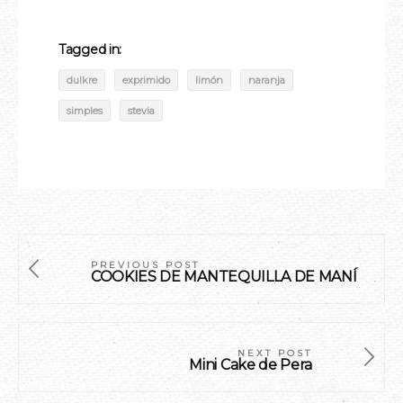
Tagged in:
dulkre
exprimido
limón
naranja
simples
stevia
PREVIOUS POST
COOKIES DE MANTEQUILLA DE MANÍ
NEXT POST
Mini Cake de Pera