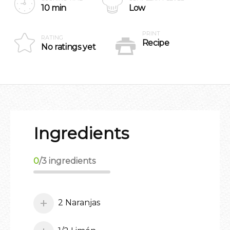
10 min
Low
PRINT
RATING
Recipe
No ratings yet
Ingredients
0
/
3
ingredients
2 Naranjas