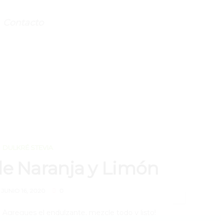
Contacto
DULKRÉ STEVIA
e Naranja y Limón
JUNIO 16, 2020
0
ón. Agregues el endulzante, mezcle todo y listo!