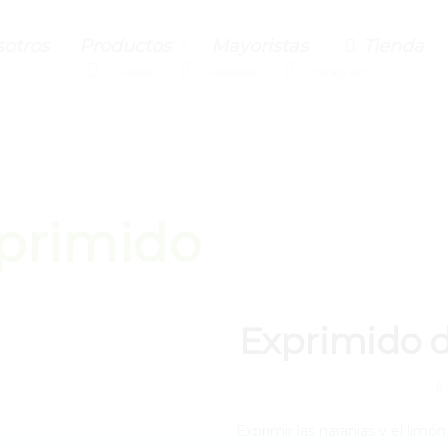
otros
Productos
Mayoristas
Tienda
Twitter
Facebook
Instagram
primido
Exprimido d
020
Exprimir las naranjas y el lim