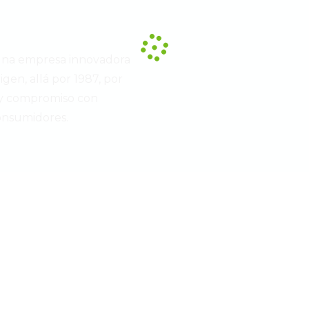
una empresa innovadora
igen, allá por 1987, por
 y compromiso con
onsumidores.