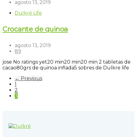
agosto 13, 2019
Dulkré Life
Crocante de quinoa
agosto 13, 2019
89
jose
No ratings yet
20 min
20 min
20 min
2 tabletas de
cacao
80grs de quinoa inflada
5 sobres de Dulkre life
← Previous
1
2
3