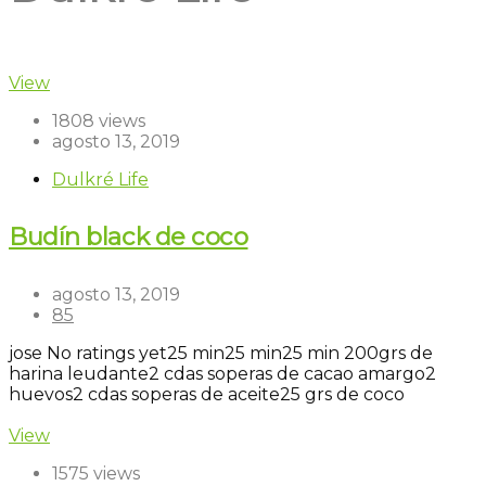
View
1808 views
agosto 13, 2019
Dulkré Life
Budín black de coco
agosto 13, 2019
85
jose
No ratings yet
25 min
25 min
25 min
200grs de
harina leudante
2 cdas soperas de cacao amargo
2
huevos
2 cdas soperas de aceite
25 grs de coco
View
1575 views