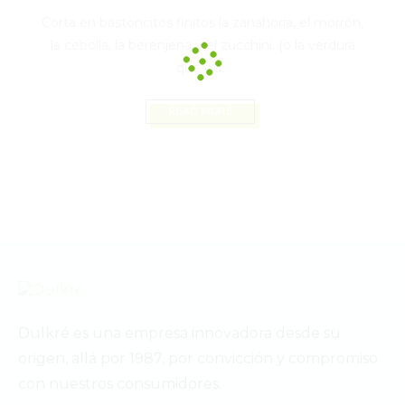
Corta en bastoncitos finitos la zanahoria, el morrón,
la cebolla, la berenjena y el zucchini. (o la verdura
que gu...
READ MORE
Dulkré es una empresa innovadora desde su
origen, allá por 1987, por convicción y compromiso
con nuestros consumidores.