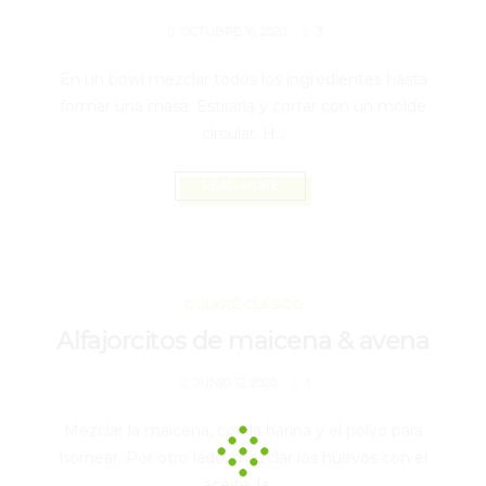
3
OCTUBRE 16, 2020
En un bowl mezclar todos los ingredientes hasta
formar una masa. Estirarla y cortar con un molde
circular. H...
READ MORE
JUNIO 12, 2020
DULKRÉ CLÁSICO
Alfajorcitos de maicena & avena
1
JUNIO 12, 2020
Mezclar la maicena, con la harina y el polvo para
hornear. Por otro lado, mezclar los huevos con el
aceite, la ...