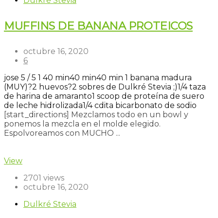
Dulkré Stevia
MUFFINS DE BANANA PROTEICOS
octubre 16, 2020
6
jose
5
/
5
1
40 min
40 min
40 min
1 banana madura
(MUY)?
2 huevos?
2 sobres de Dulkré Stevia ;)
1/4 taza
de harina de amaranto
1 scoop de proteína de suero
de leche hidrolizada
1/4 cdita bicarbonato de sodio
[start_directions] Mezclamos todo en un bowl y
ponemos la mezcla en el molde elegido.
Espolvoreamos con MUCHO ...
Read more
View
2701 views
octubre 16, 2020
Dulkré Stevia