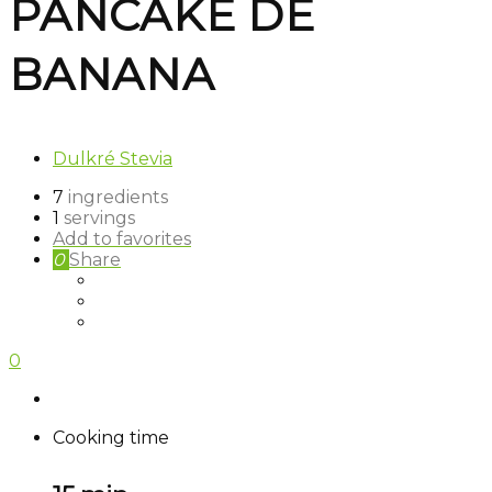
PANCAKE DE
BANANA
Dulkré Stevia
7
ingredients
1
servings
Add to favorites
0
Share
0
Cooking time