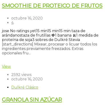
SMOOTHIE DE PROTEICO DE FRUTOS
octubre 16, 2020
4
jose
No ratings yet
15 min
15 min
15 min
taza de
arándanos
taza de frutillas 🍓
1 banana 🍌
1 medida de
proteína de soja
3 sobres de Dulkré Stevia
[start_directions] Mixear, procesar o licuar todos los
ingredientes previamente freezados. Extras
opcionales fru...
Read more
View
2592 views
octubre 16, 2020
Dulkré Clásico
GRANOLA SIN AZÚCAR