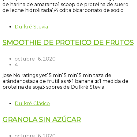
de harina de amaranto
1 scoop de proteína de suero
de leche hidrolizada
1/4 cdita bicarbonato de sodio
Dulkré Stevia
SMOOTHIE DE PROTEICO DE FRUTOS
octubre 16, 2020
4
jose
No ratings yet
15 min
15 min
15 min
taza de
arándanos
taza de frutillas 🍓
1 banana 🍌
1 medida de
proteína de soja
3 sobres de Dulkré Stevia
Dulkré Clásico
GRANOLA SIN AZÚCAR
octubre 16, 2020