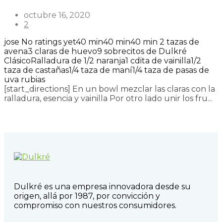
octubre 16, 2020
2
jose
No ratings yet
40 min
40 min
40 min
2 tazas de
avena
3 claras de huevo
9 sobrecitos de Dulkré
Clásico
Ralladura de 1/2 naranja
1 cdita de vainilla
1/2
taza de castañas
1/4 taza de maní
1/4 taza de pasas de
uva rubias
[start_directions] En un bowl mezclar las claras con la
ralladura, esencia y vainilla Por otro lado unir los fru...
Read more
Dulkré es una empresa innovadora desde su
origen, allá por 1987, por convicción y
compromiso con nuestros consumidores.