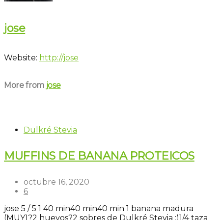
jose
Website:
http://jose
More from
jose
Dulkré Stevia
MUFFINS DE BANANA PROTEICOS
octubre 16, 2020
6
jose
5
/
5
1
40 min
40 min
40 min
1 banana madura
(MUY)?
2 huevos?
2 sobres de Dulkré Stevia ;)
1/4 taza