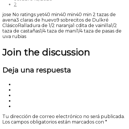
2
jose
No ratings yet
40 min
40 min
40 min
2 tazas de
avena
3 claras de huevo
9 sobrecitos de Dulkré
Clásico
Ralladura de 1/2 naranja
1 cdita de vainilla
1/2
taza de castañas
1/4 taza de maní
1/4 taza de pasas de
uva rubias
Join the discussion
Deja una respuesta
Tu dirección de correo electrónico no será publicada.
Los campos obligatorios están marcados con
*