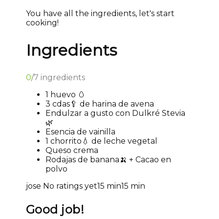
You have all the ingredients, let's start
cooking!
Ingredients
0
/
7
ingredients
1 huevo 🥚
3 cdas🥄 de harina de avena
Endulzar a gusto con Dulkré Stevia
🌿
Esencia de vainilla
1 chorrito💧 de leche vegetal
Queso crema
Rodajas de banana🍌 + Cacao en
polvo
jose
No ratings yet
15 min
15 min
Good job!