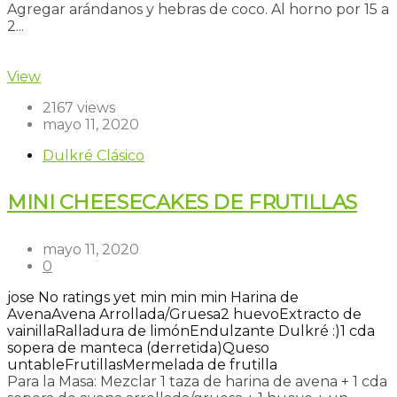
Agregar arándanos y hebras de coco. Al horno por 15 a
2...
Read more
View
2167 views
mayo 11, 2020
Dulkré Clásico
MINI CHEESECAKES DE FRUTILLAS
mayo 11, 2020
0
jose
No ratings yet
min
min
min
Harina de
Avena
Avena Arrollada/Gruesa
2 huevo
Extracto de
vainilla
Ralladura de limón
Endulzante Dulkré :)
1 cda
sopera de manteca (derretida)
Queso
untable
Frutillas
Mermelada de frutilla
Para la Masa: Mezclar 1 taza de harina de avena + 1 cda