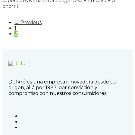
sopera de avena arrollada/gruesa + 1 huevo + un
chorrit...
Read more
← Previous
1
2
Dulkré es una empresa innovadora desde su
origen, allá por 1987, por convicción y
compromiso con nuestros consumidores.