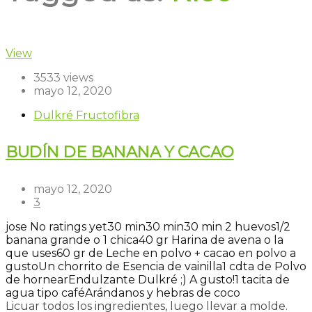
View
3533 views
mayo 12, 2020
Dulkré Fructofibra
BUDÍN DE BANANA Y CACAO
mayo 12, 2020
3
jose
No ratings yet
30 min
30 min
30 min
2 huevos
1/2
banana grande o 1 chica
40 gr Harina de avena o la
que uses
60 gr de Leche en polvo + cacao en polvo a
gusto
Un chorrito de Esencia de vainilla
1 cdta de Polvo
de hornear
Endulzante Dulkré ;) A gusto!
1 tacita de
agua tipo café
Arándanos y hebras de coco
Licuar todos los ingredientes, luego llevar a molde.