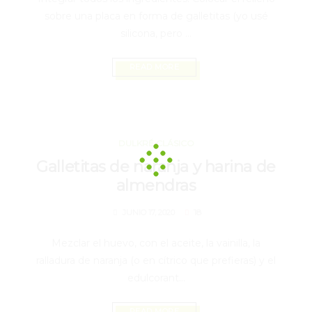
sobre una placa en forma de galletitas (yo usé
silicona, pero ...
READ MORE
JUNIO 17, 2020
DULKRÉ CLÁSICO
Galletitas de naranja y harina de
almendras
18
JUNIO 17, 2020
Mezclar el huevo, con el aceite, la vainilla, la
ralladura de naranja (o en cítrico que prefieras) y el
edulcorant...
READ MORE