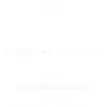
Tagged as:
Galletitas
JUNIO 23, 2020
DULKRÉ STEVIA
GALLETITAS SALUDABLES
2
JUNIO 23, 2020
Integrar todos los ingredientes. Colocar el relleno