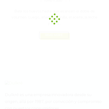
1
JUNIO 17, 2020
Batir los huevos hasta que alcancen el doble de
volumen. Luego, añadir la vainilla, el aceite, la leche
y el ed...
READ MORE
Dulkré es una empresa innovadora desde su
origen, allá por 1987, por convicción y compromiso
con nuestros consumidores.