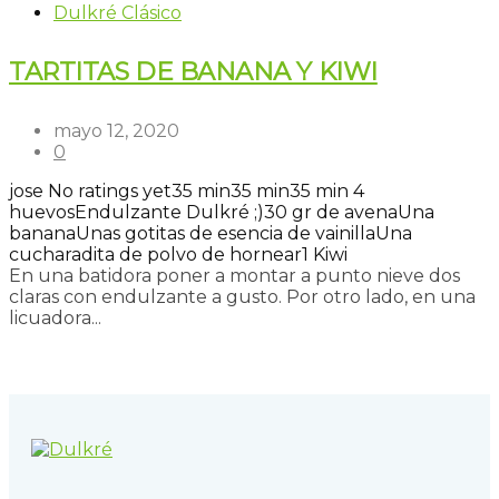
Dulkré Clásico
TARTITAS DE BANANA Y KIWI
mayo 12, 2020
0
jose
No ratings yet
35 min
35 min
35 min
4
huevos
Endulzante Dulkré ;)
30 gr de avena
Una
banana
Unas gotitas de esencia de vainilla
Una
cucharadita de polvo de hornear
1 Kiwi
En una batidora poner a montar a punto nieve dos
claras con endulzante a gusto. Por otro lado, en una
licuadora...
Read more