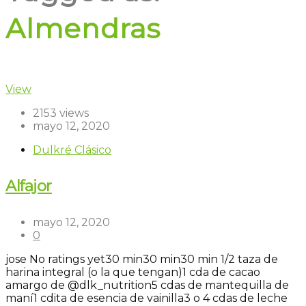
Almendras
View
2153 views
mayo 12, 2020
Dulkré Clásico
Alfajor
mayo 12, 2020
0
jose
No ratings yet
30 min
30 min
30 min
1/2 taza de
harina integral (o la que tengan)
1 cda de cacao
amargo de @dlk_nutrition
5 cdas de mantequilla de
maní
1 cdita de esencia de vainilla
3 o 4 cdas de leche