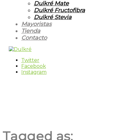
Dulkré Mate
Dulkré Fructofibra
Dulkré Stevia
Mayoristas
Tienda
Contacto
Twitter
Facebook
Instagram
Tagged as: