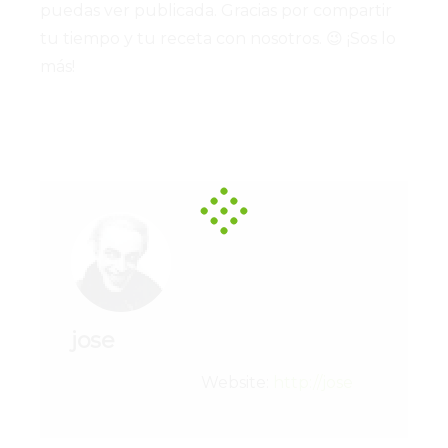
puedas ver publicada. Gracias por compartir
tu tiempo y tu receta con nosotros. 😉 ¡Sos lo
más!
jose
Website:
http://jose